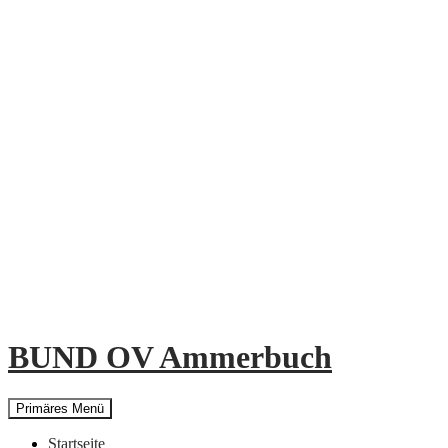
Zum
Inhalt
springen
BUND OV Ammerbuch
Suchen
Primäres Menü
Startseite